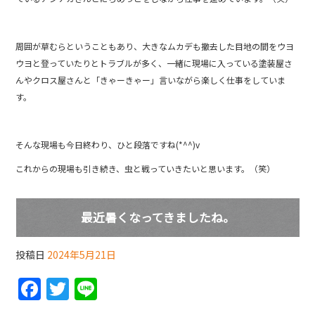
b
o
周囲が草むらということもあり、大きなムカデも撤去した目地の間をウヨ
o
ウヨと登っていたりとトラブルが多く、一緒に現場に入っている塗装屋さ
k
んやクロス屋さんと「きゃーきゃー」言いながら楽しく仕事をしていま
す。
そんな現場も今日終わり、ひと段落ですね(*^^)v
これからの現場も引き続き、虫と戦っていきたいと思います。（笑）
最近暑くなってきましたね。
投稿日
2024年5月21日
F
T
Li
a
w
n