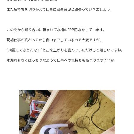
e
er
また気持ちを切り替えて仕事に家事育児と頑張っていきましょう。
b
o
o
この間から知り合いに頼まれて水槽のFRP防水をしています。
k
現場仕事が終わってから夜中までしているので大変ですが、
“綺麗にできとんな！”と出来上がりを喜んでいただけると嬉しいですね。
水漏れもなくばっちりなようで仕事への気持ちも高まります(*^^)v