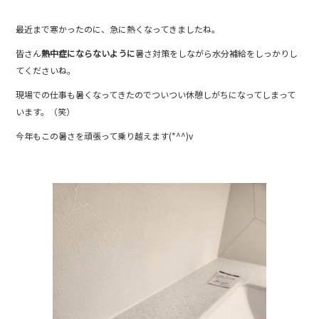
c
itt
e
最近まで寒かったのに、急に熱くなってきましたね。
e
er
皆さん
熱中症にならないように
暑さ対策をしながら水分補給をしっかりし
b
てくださいね。
o
現場での仕事も暑くなってきたのでついつい休憩しがちになってしまって
o
います。（笑）
k
今年もこの暑さを頑張って乗り越えます(*^^)v