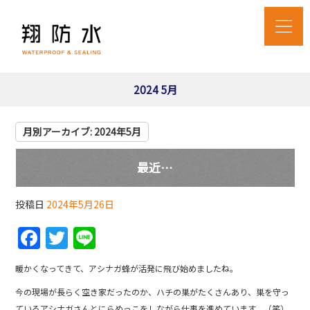
2024 5月
月別アーカイブ:
2024年5月
最近…
投稿日
2024年5月26日
F
T
Li
a
w
n
暖かくなってきて、アシナガ蜂が活発に飛び始めましたね。
c
itt
e
今の現場が長らく空き家だったのか、ハチの巣がたくさんあり、巣を守っ
e
er
ているアシナガさんとにらめっこをしながら仕事を進めています。（笑）