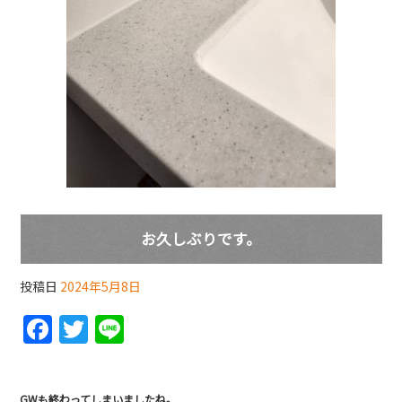
お久しぶりです。
投稿日
2024年5月8日
F
T
Li
a
w
n
c
itt
e
GWも終わってしまいましたね。